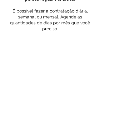
É possível fazer a contratação diária,
semanal ou mensal. Agende as
quantidades de dias por mês que você
precisa.
Política de Cancelamento
Para cancelamento ou reagendamento,
contate-nos, no mínimo com 24 horas de
antecedência.
Informações de contato
77991296599
eliaslimacomercial@gmail.com
Rua Manaus, 313a - Ibirapuera, Vitória da
Conquista - BA, Brasil