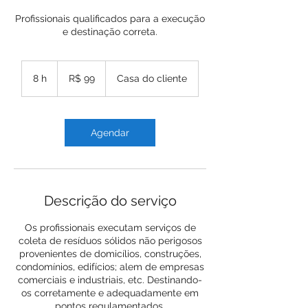
Profissionais qualificados para a execução
e destinação correta.
99
Reais
8 h
8
R$ 99
Casa do cliente
brasileiros
h
Agendar
Descrição do serviço
Os profissionais executam serviços de
coleta de resíduos sólidos não perigosos
provenientes de domicílios, construções,
condomínios, edifícios; alem de empresas
comerciais e industriais, etc. Destinando-
os corretamente e adequadamente em
pontos regulamentados.